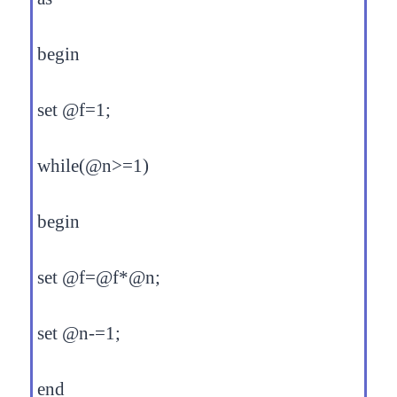
begin
set @f=1;
while(@n>=1)
begin
set @f=@f*@n;
set @n-=1;
end