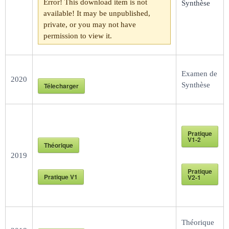
Error! This download item is not
Synthèse
available! It may be unpublished,
private, or you may not have
permission to view it.
Examen de
2020
Synthèse
Télecharger
Pratique
V1-2
Théorique
2019
Pratique
Pratique V1
V2-1
Théorique