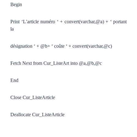
Begin
Print ‘L’article numéro ‘ + convert(varchar,@a) + ‘ portant
la
désignation ‘ + @b+ ‘ coûte ‘ + convert(varchar,@c)
Fetch Next from Cur_ListeArt into @a,@b,@c
End
Close Cur_ListeArticle
Deallocate Cur_ListeArticle