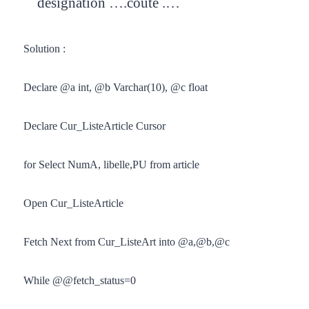
désignation ….coûte .…
Solution :
Declare @a int, @b Varchar(10), @c float
Declare Cur_ListeArticle Cursor
for Select NumA, libelle,PU from article
Open Cur_ListeArticle
Fetch Next from Cur_ListeArt into @a,@b,@c
While @@fetch_status=0