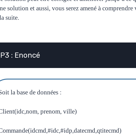
e solution et aussi, vous serez amené à comprendre vo
la suite.
P3 : Enoncé
Soit la base de données :
Client(idc,nom, prenom, ville)
Commande(idcmd,#idc,#idp,datecmd,qtitecmd)