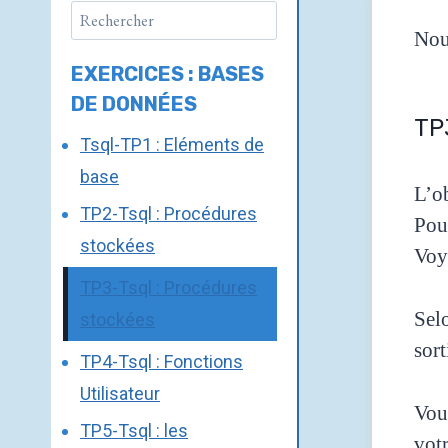
Nou
EXERCICES : BASES
DE DONNÉES
TP3
Tsql-TP1 : Eléments de
base
L’ob
TP2-Tsql : Procédures
Pour
stockées
Voya
TP3-Tsql : Procédures
Sel
stockées
sort
TP4-Tsql : Fonctions
Utilisateur
Vous
TP5-Tsql : les
vot