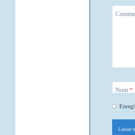
Commen
Nom
*
Enregi