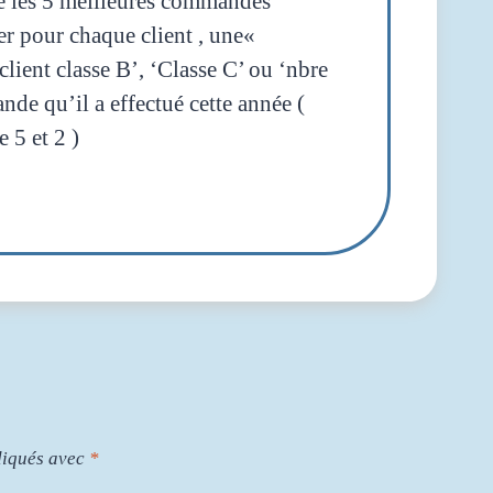
re les 5 meilleures commandes
er pour chaque client , une«
client classe B’, ‘Classe C’ ou ‘nbre
 qu’il a effectué cette année (
e 5 et 2 )
diqués avec
*