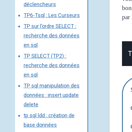
déclencheurs
bonn
TP6-Tsql : Les Curseurs
par 
TP sur l’ordre SELECT :
recherche des données
en sql
T
TP SELECT (TP2) :
recherche des données
en sql
TP sql manipulation des
données : insert update
delete
tp sql ldd : création de
base données