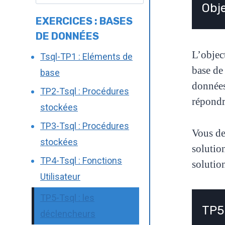
Obje
EXERCICES : BASES
DE DONNÉES
L’objec
Tsql-TP1 : Eléments de
base de
base
données
TP2-Tsql : Procédures
répondr
stockées
TP3-Tsql : Procédures
Vous de
stockées
solutio
TP4-Tsql : Fonctions
solution
Utilisateur
TP5-Tsql : les
TP5
déclencheurs