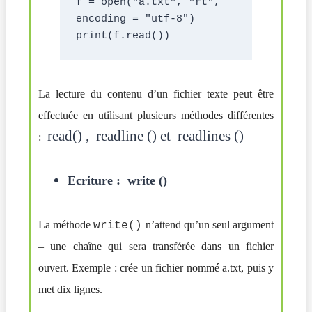
f = open("a.txt", "rt", 
encoding = "utf-8")
print(f.read())
La lecture du contenu d’un fichier texte peut être
effectuée en utilisant plusieurs méthodes différentes
read() ,
readline () et
readlines ()
:
Ecriture : write ()
La méthode
n’attend qu’un seul argument
write()
– une chaîne qui sera transférée dans un fichier
ouvert. Exemple : crée un fichier nommé a.txt, puis y
met dix lignes.