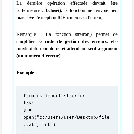
La dernière opération effectuée devrait être
la
fermeture
:
f.close()
.
la fonction ne renvoie rien
mais lève l’exception IOError en cas d’erreur;
Remarque : La fonction
strerror() permet de
si
mplifier
le code de gestion des erreurs
. elle
provient du module
os
et
attend un seul argument
(un numéro d’erreur)
.
Exemple :
from os import strerror
try:
s = 
open("c:/users/user/Desktop/file
.txt", "rt")
…..