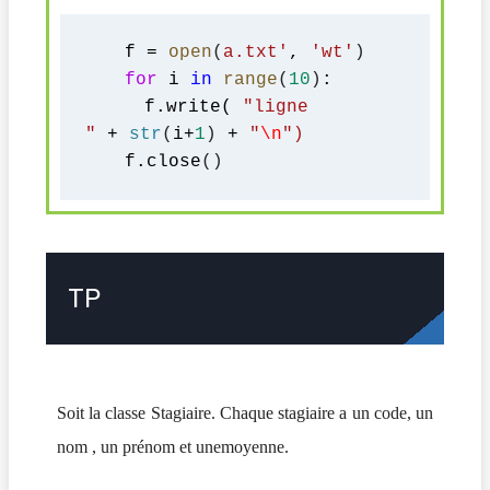
f = 
open
(
a.txt'
, 
'wt'
)
for
 i 
in
range
(
10
)
:
f.write( 
"ligne 
"
 + 
str
(
i+
1
)
 + 
"
\n
")
f.close
()
TP
Soit la classe Stagiaire. Chaque stagiaire a un code, un
nom , un prénom et unemoyenne.