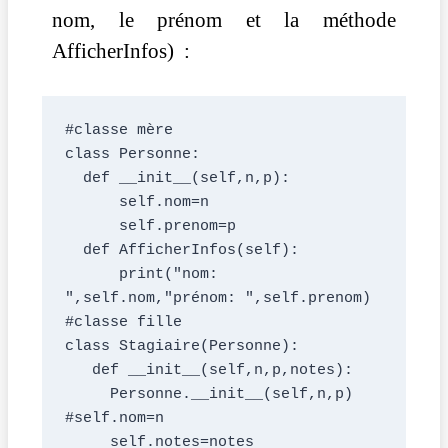
nom, le prénom et la méthode
AfficherInfos) :
#classe mère
class Personne:
  def __init__(self,n,p):
      self.nom=n
      self.prenom=p
  def AfficherInfos(self):
      print("nom: 
",self.nom,"prénom: ",self.prenom)
#classe fille
class Stagiaire(Personne):
   def __init__(self,n,p,notes):
     Personne.__init__(self,n,p) 
#self.nom=n
     self.notes=notes 