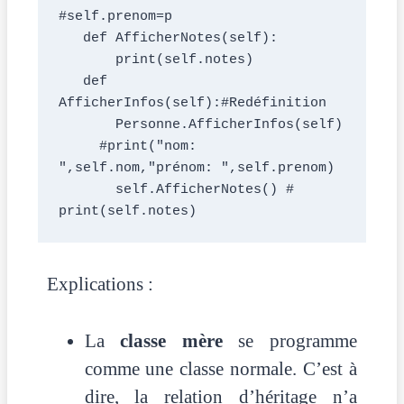
#self.prenom=p 
   def AfficherNotes(self):
       print(self.notes)
   def 
AfficherInfos(self):#Redéfinition
       Personne.AfficherInfos(self)
     #print("nom: 
",self.nom,"prénom: ",self.prenom)
       self.AfficherNotes() # 
print(self.notes)  
Explications :
La
classe mère
se programme
comme une classe normale. C’est à
dire, la relation d’héritage n’a