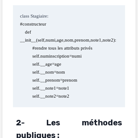
class Stagiaire:
#constructeur
    def 
__init__(self,numi,age,nom,prenom,note1,note2):
          #rendre tous les attributs privés
          self.numinscription=numi
          self.__age=age
          self.__nom=nom
          self.__prenom=prenom
          self.__note1=note1
          self.__note2=note2
2- Les méthodes
publiques :