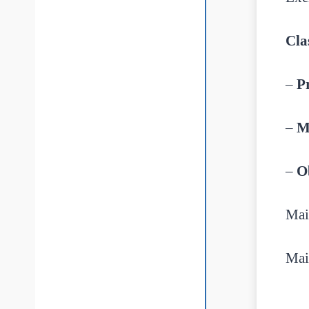
Cla
–
P
–
M
–
O
Mai
Mai