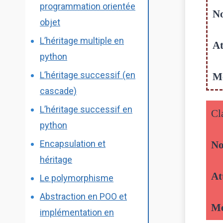
programmation orientée
N
objet
L’héritage multiple en
At
python
L’héritage successif (en
M
cascade)
L’héritage successif en
Cl
python
Encapsulation et
N
héritage
At
Le polymorphisme
Abstraction en POO et
Mé
implémentation en