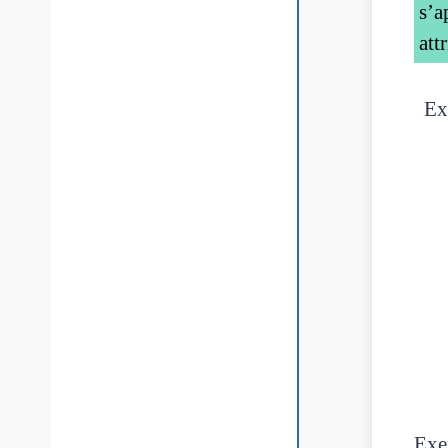
s’a
att
Ex
Exe