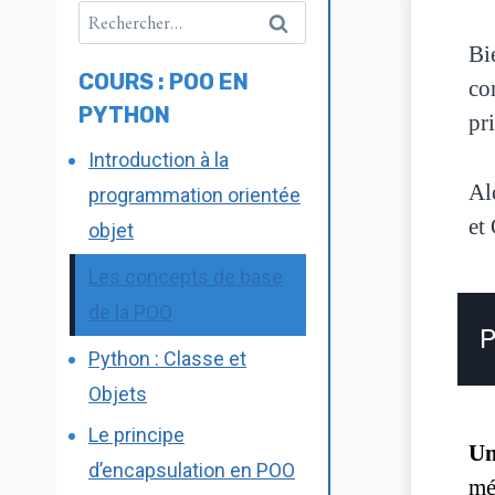
Bi
COURS : POO EN
co
PYTHON
pr
Introduction à la
Al
programmation orientée
et
objet
Les concepts de base
de la POO
P
Python : Classe et
Objets
Le principe
Un
d’encapsulation en POO
mé