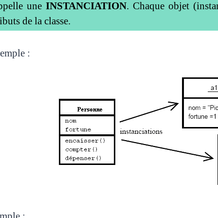
ppelle une
INSTANCIATION
. Chaque objet (inst
ributs de la classe.
emple :
mple :