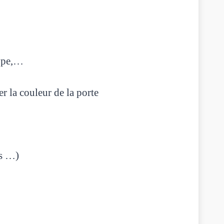
ype,…
 la couleur de la porte
cs …)