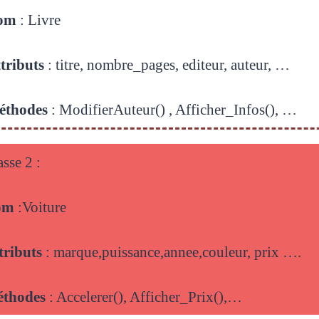
om
: Livre
tributs
: titre, nombre_pages, editeur, auteur,
…
éthodes
: ModifierAuteur() , Afficher_Infos(), …
asse 2 :
om
:Voiture
tributs
: marque,puissance,annee,couleur, prix ….
thodes
: Accelerer(), Afficher_Prix(),…