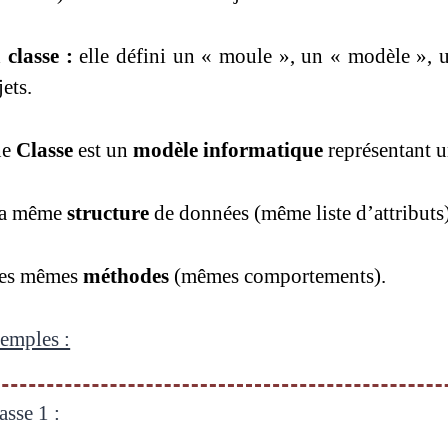
 classe :
elle défini un « moule », un « modèle », un
jets.
ne
Classe
est un
modèle informatique
représentant u
la même
structure
de données (même liste d’attributs
les mêmes
méthodes
(mêmes comportements).
emples :
asse 1 :