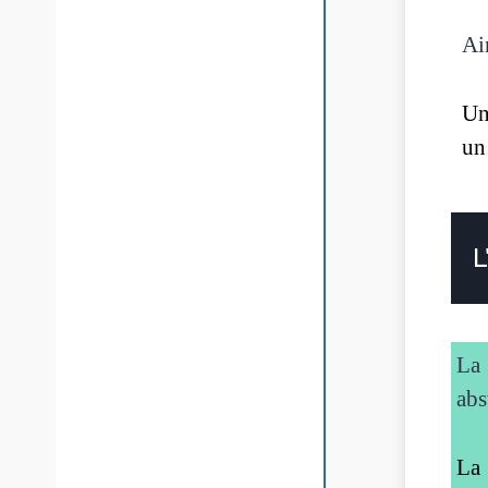
Ai
U
u
L
La 
abs
La 