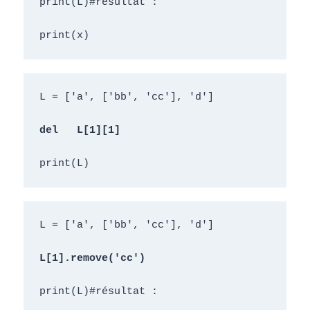
print(L)#résultat :
print(x)
L = ['a', ['bb', 'cc'], 'd']
del  
 L[1][1]
print(L)
L = ['a', ['bb', 'cc'], 'd']
L[1].
remove('cc')
print(L)#résultat :