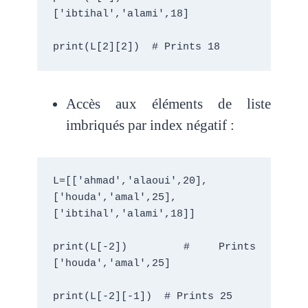
['ibtihal','alami',18]
print(L[2][2])  # Prints 18
Accès aux éléments de liste
imbriqués par index négatif :
L=[['ahmad','alaoui',20],
['houda','amal',25],
['ibtihal','alami',18]]
print(L[-2])  # Prints 
['houda','amal',25]
print(L[-2][-1])  # Prints 25