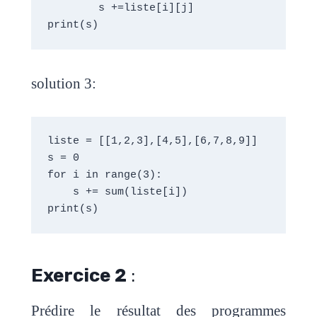
        s +=liste[i][j]
print(s)
solution 3:
liste = [[1,2,3],[4,5],[6,7,8,9]]
s = 0
for i in range(3):
    s += sum(liste[i])
print(s)
Exercice 2
:
Prédire le résultat des programmes