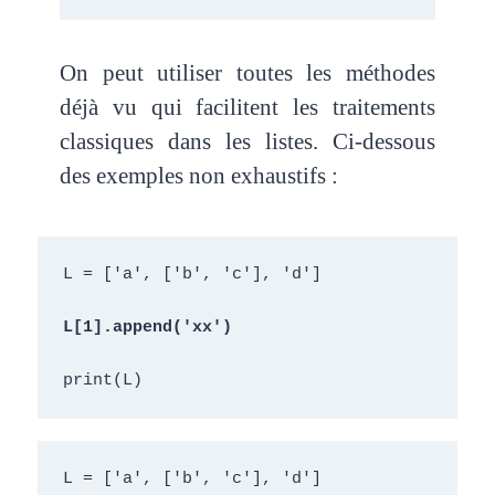
On peut utiliser toutes les méthodes
déjà vu qui facilitent les traitements
classiques dans les listes. Ci-dessous
des exemples non exhaustifs :
L = ['a', ['b', 'c'], 'd']
L[1].
append
('xx')
print(L)
L = ['a', ['b', 'c'], 'd']