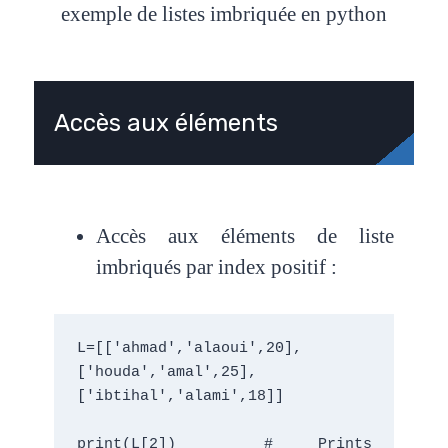
exemple de listes imbriquée en python
Accès aux éléments
Accès aux éléments de liste
imbriqués par index positif :
L=[['ahmad','alaoui',20],
['houda','amal',25],
['ibtihal','alami',18]]
print(L[2])  # Prints 