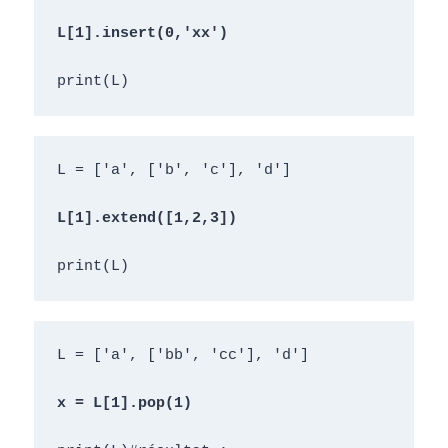
L[1].
insert
(0,'xx')
print(L)
L = ['a', ['b', 'c'], 'd']
L[1].
extend
([1,2,3])
print(L)
L = ['a', ['bb', 'cc'], 'd']
x = L[1].
pop(1)