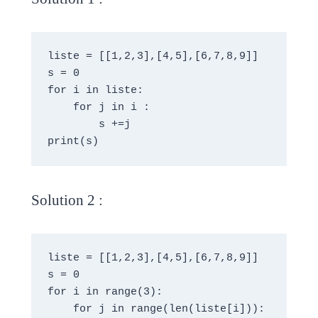
liste = [[1,2,3],[4,5],[6,7,8,9]]
s = 0
for i in liste:
    for j in i :
        s +=j
print(s)
Solution 2 :
liste = [[1,2,3],[4,5],[6,7,8,9]]
s = 0
for i in range(3):
    for j in range(len(liste[i])):