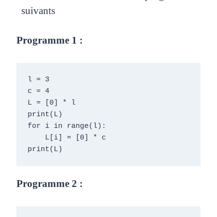
suivants
Programme 1 :
l = 3
c = 4
L = [0] * l
print(L)
for i in range(l):
    L[i] = [0] * c
print(L) 
Programme 2 :