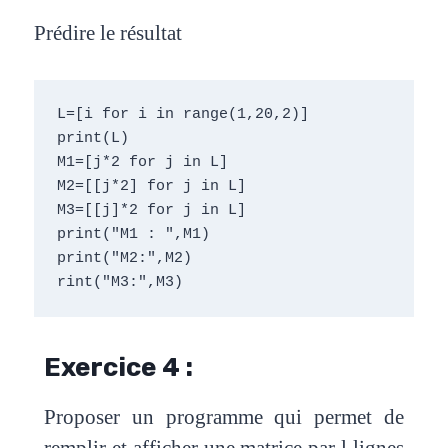
Prédire le résultat
L=[i for i in range(1,20,2)]
print(L)
M1=[j*2 for j in L]
M2=[[j*2] for j in L]
M3=[[j]*2 for j in L]
print("M1 : ",M1)
print("M2:",M2)
rint("M3:",M3)
Exercice 4 :
Proposer un programme qui permet de
remplir et afficher une matrice par l lignes