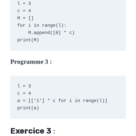
l = 3
c = 4
M = []
for i in range(l):
    M.append([0] * c)
print(M)
Programme 3 :
l = 3
c = 4
a = [['1'] * c for i in range(l)]
print(a)
Exercice 3
: