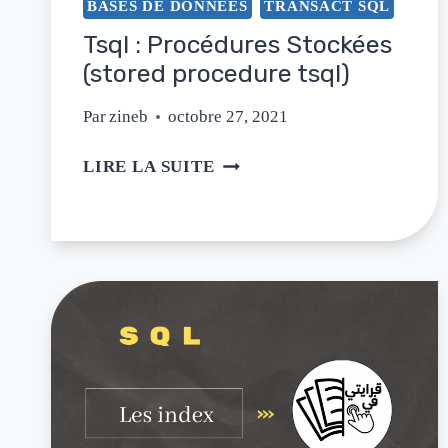
BASES DE DONNÉES
TRANSACT SQL
Tsql : Procédures Stockées
(stored procedure tsql)
Par
zineb
octobre 27, 2021
LIRE LA SUITE