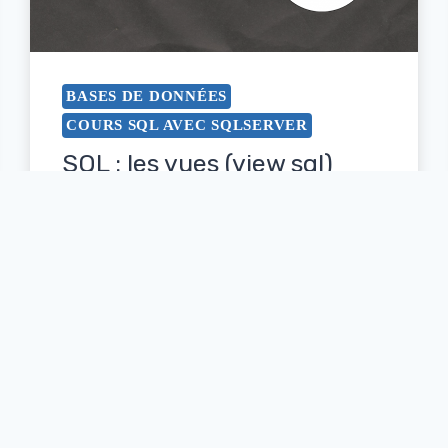
BASES DE DONNÉES
COURS SQL AVEC SQLSERVER
SQL : les vues (view sql)
Par
zineb
octobre 25, 2021
LIRE LA SUITE