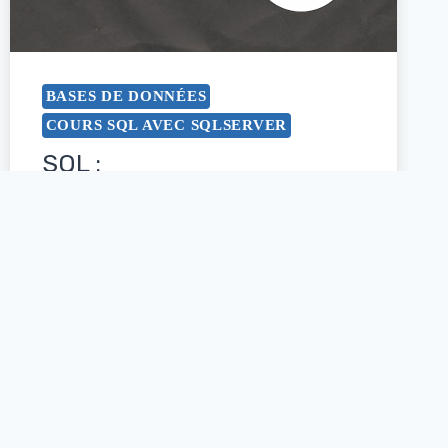
BASES DE DONNÉES
COURS SQL AVEC SQLSERVER
SQL :
Modification/Suppression
d’une table (l’ordre alter et
l’ordre drop)
Par
zineb
octobre 25, 2021
LIRE LA SUITE