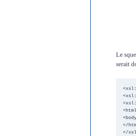
Le squ
serait
d
<xsl
<xsl
<xsl:
<html
<body
</htm
</xsl