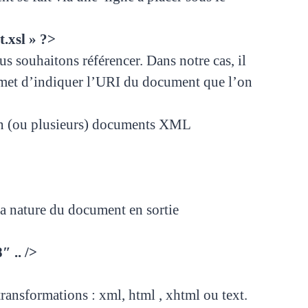
.xsl » ?>
s souhaitons référencer. Dans notre cas, il
ermet d’indiquer l’URI du document que l’on
 un (ou plusieurs) documents XML
la nature du document en sortie
 .. />
transformations : xml, html , xhtml ou text.