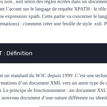
ou non , soit selon des règles écrites dans un docum
et l’accent sur le langage de requête XPATH : le rôle
une expression xpath.
Cette partie va concerner le la
rmations) : comment créer une feuille de style .xslt. 
 : Définition
t un standard du W3C depuis 1999 .C’est une techno
ormations d’un document XML vers un autre type
).
Le principe de fonctionnement : un document XSL
n
nouveau document d’une nature différente ou ident