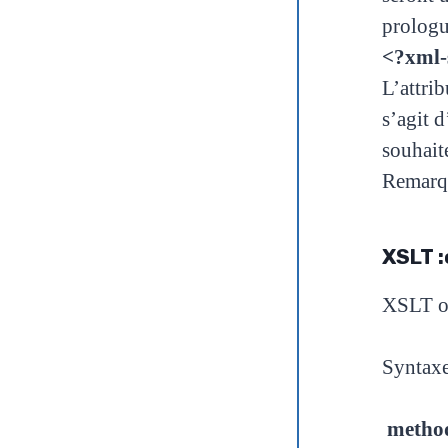
prologu
<?xml-s
L’attri
s’agit
d
souhai
Remarqu
XSLT 
XSLT ou
Syntax
metho