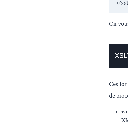
</xs
On vous
XSLT
Ces fon
de
proc
va
XM