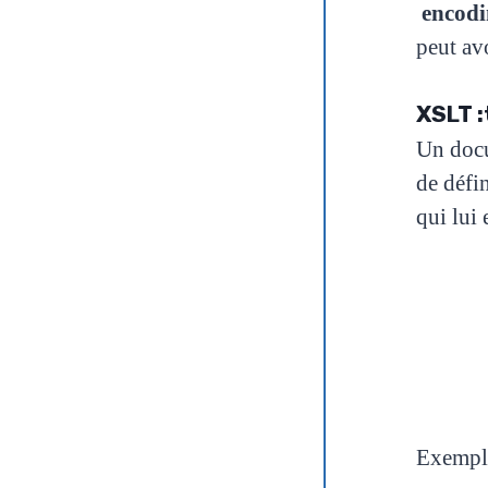
encod
peut av
XSLT 
Un docu
de
défi
qui
lui 
Exempl