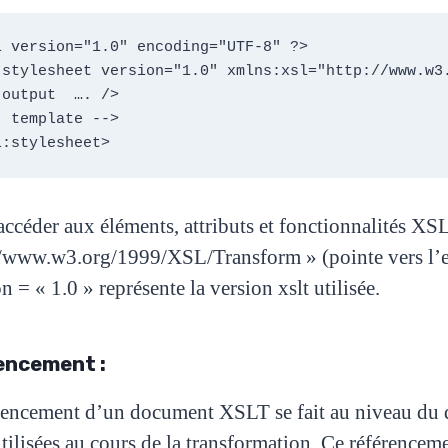
l version="1.0" encoding="UTF-8" ?>

:stylesheet version="1.0" xmlns:xsl="http://www.w3.
output  …. /> 

accéder aux éléments, attributs et fonctionnalités X
//www.w3.org/1999/XSL/Transform » (pointe vers l
n = « 1.0 » représente la version xslt utilisée.
encement :
rencement d’un document XSLT se fait au niveau du
tilisées au cours de la transformation. Ce référenceme