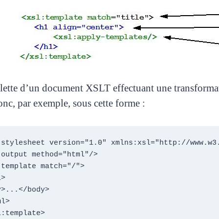
elette d’un document XSLT effectuant une transf
onc, par exemple, sous cette forme :
:stylesheet version="1.0" xmlns:xsl="http://www.w3.
:output method="html"/>

template match="/">

>

>...</body>

l>

:template>
