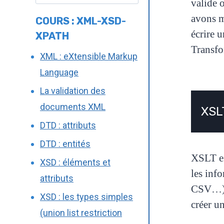
valide 
avons
m
COURS : XML-XSD-
écrire 
XPATH
Transfo
XML : eXtensible Markup
Language
La validation des
documents XML
XSLT
DTD : attributs
DTD : entités
XSLT es
XSD : éléments et
les
inf
attributs
CSV…
XSD : les types simples
créer u
(union list restriction