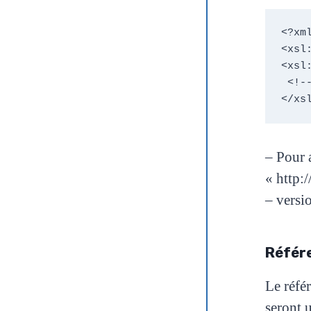
<?xm
<xsl
<xsl:
 <!-- template --> 

– Pour 
« http:
–
versio
Référ
Le réfé
seront
u