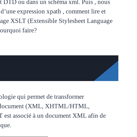
ent DTD ou dans un schéma xml. Puis , nous
 d’une expression xpath , comment lire et
ngage XSLT (
Extensible Stylesheet Language
Pourquoi faire?
logie qui permet de transformer
 de document (XML, XHTML/HTML,
T est associé à un document XML afin de
ique.