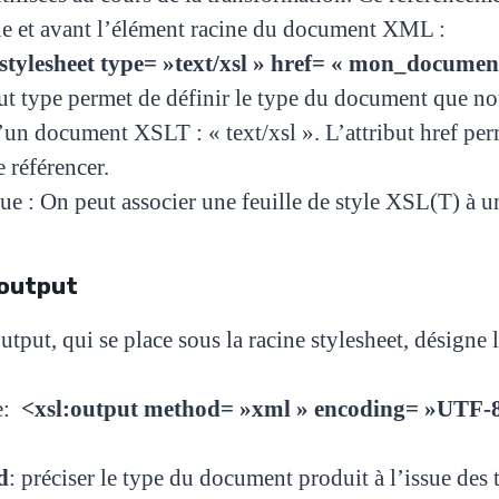
e et
avant l’élément racine du document XML :
tylesheet type= »text/xsl » href= « mon_document
but type permet de définir le type du document que nou
’un document XSLT : « text/xsl ». L’attribut href p
te
référencer.
e : On peut associer une feuille de style XSL(T) à
:output
tput, qui se place sous la racine stylesheet, désigne 
e:
<xsl:output method= »xml » encoding= »UTF-8″
d
: préciser le type du document produit à l’issue des 