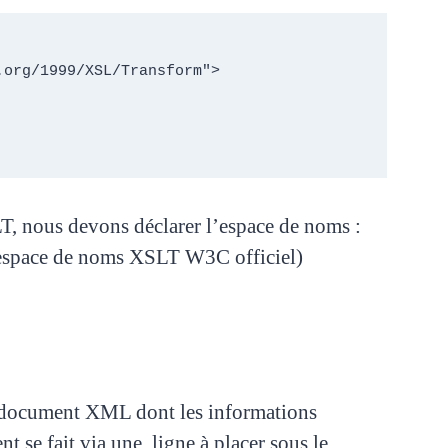
org/1999/XSL/Transform">

SLT, nous devons déclarer l’espace de noms
:
’espace de noms XSLT W3C officiel)
 document XML dont les informations
nt se fait via une ligne à placer sous le