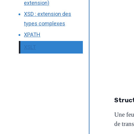
extension)
XSD : extension des
types complexes
XPATH
XSLT
Struct
Une feu
de
tran