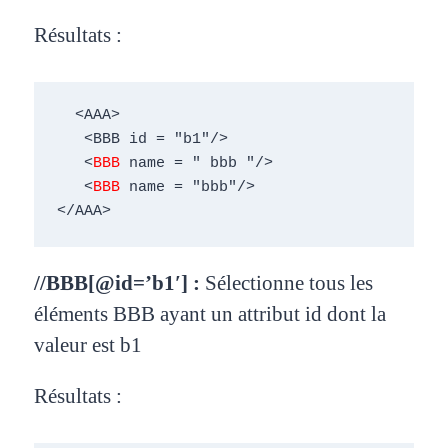
Résultats :
  <AAA> 

   <BBB id = "b1"/>  

   <
BBB
 name = " bbb "/> 

   <
BBB
 name = "bbb"/> 

</AAA>
//BBB[@id=’b1′] :
Sélectionne tous les
éléments BBB
ayant un attribut id dont la
valeur est
b1
Résultats :