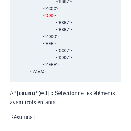
               <BBB/> 

          </CCC> 

          <
DDD
> 

               <BBB/> 

               <BBB/> 

          </DDD> 

          <EEE> 

               <CCC/> 

               <DDD/> 

          </EEE> 

     </AAA>
//*[count(*)=3] :
Sélectionne les éléments
ayant trois
enfants
Résultats :