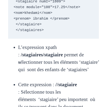
 <stagiaire numI="1809">

<note module="108">17.25</note>

<nom>khedami</nom>

<prenom> ibrahim </prenom>

 </stagiaire>

 </stagiaires>
L’expression xpath
:
/stagiaires/stagiaire
permet de
s
électionner tous les éléments
‘stagiaire’
qui
sont des enfants de ‘stagiaires’
Cette expression :
//stagiaire
:
Sélectionne tous les
éléments
‘stagiaire’ peu importent où
ils se
trouvent dans le document