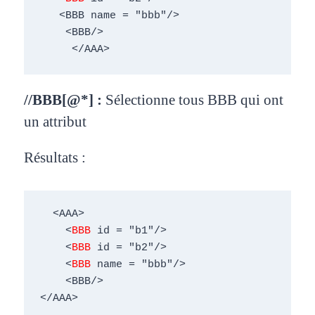
   <BBB name = "bbb"/> 

    <BBB/> 

     </AAA>
//BBB[@*] :
Sélectionne tous BBB qui ont
un
attribut
Résultats :
  <AAA> 

    <
BBB
 id = "b1"/> 

    <
BBB
 id = "b2"/> 

    <
BBB
 name = "bbb"/> 

    <BBB/> 

</AAA>