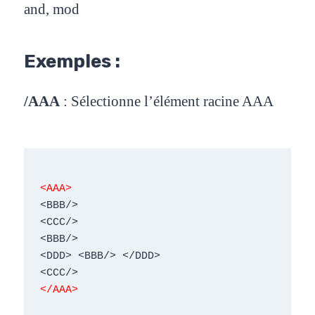
and, mod
Exemples :
/AAA
:
Sélectionne l’élément racine AAA
<AAA>
<BBB/> 

<CCC/> 

<BBB/> 
<DDD> <BBB/> </DDD> 

<CCC/>
</AAA>