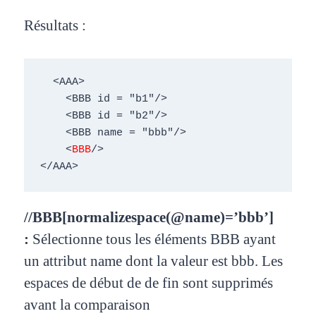
Résultats :
  <AAA> 

    <BBB id = "b1"/> 

    <BBB id = "b2"/> 

    <BBB name = "bbb"/> 

    <
BBB
/> 

</AAA>
//BBB[normalizespace(@name)=’bbb’]
:
Sélectionne tous les éléments BBB
ayant
un attribut name dont la valeur
est bbb. Les
espaces de début de de
fin sont supprimés
avant la
comparaison