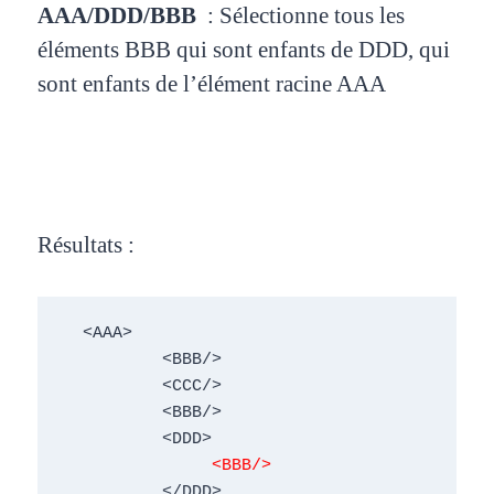
AAA/DDD/BBB
:
Sélectionne tous les
éléments BBB
qui sont enfants de DDD, qui
sont
enfants de l’élément racine AAA
Résultats :
  <AAA> 

          <BBB/> 

          <CCC/> 

          <BBB/> 

          <DDD> 

<BBB/>
          </DDD> 
