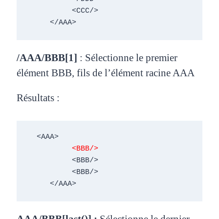
          <CCC/> 

     </AAA> 
/AAA/BBB[1]
:
Sélectionne le premier
élément BBB,
fils de l’élément racine AAA
Résultats :
  <AAA> 

<BBB/> 
          <BBB/> 

          <BBB/> 

     </AAA>
AAA/BBB[last()] :
Sélectionne le dernier