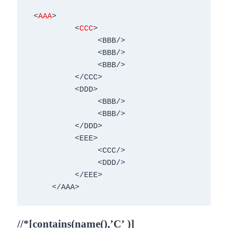
 <
AAA
> 

          <
CCC
>  

               <BBB/> 

               <BBB/> 

               <BBB/> 

          </CCC> 

          <DDD> 

               <BBB/> 

               <BBB/> 

          </DDD> 

          <EEE> 

               <CCC/> 

               <DDD/> 

          </EEE> 

     </AAA>
//*[contains(name(),’C’
)]