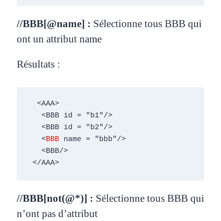
//BBB[@name] :
Sélectionne tous BBB qui
ont un
attribut name
Résultats :
  <AAA> 

   <BBB id = "b1"/> 

   <BBB id = "b2"/> 

   <
BBB
 name = "bbb"/> 

   <BBB/> 

 </AAA>
//BBB[not(@*)] :
Sélectionne tous BBB qui
n’ont pas
d’attribut