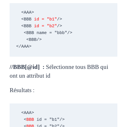
  <AAA> 

  <BBB 
id = "b1"
/> 

  <BBB 
id = "b2"
/>  

   <BBB name = "bbb"/> 

    <BBB/> 

</AAA>
//BBB[@id] :
Sélectionne tous BBB qui
ont un
attribut id
Résultats :
  <AAA> 

   <
BBB
 id = "b1"/> 

   <
BBB
 id = "b2"/>  
