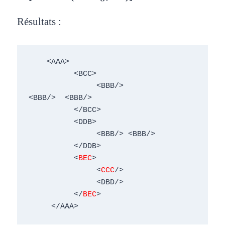
Résultats :
    <AAA> 

          <BCC>  

               <BBB/>

<BBB/>  <BBB/> 

          </BCC> 

          <DDB> 

               <BBB/> <BBB/> 

          </DDB> 

          <
BEC
> 

               <
CCC
/> 

               <DBD/> 

          </
BEC
> 

     </AAA> 