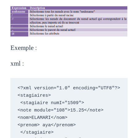
Exemple :
xml :
<?xml version="1.0" encoding="UTF8"?>

<stagiaires>

 <stagiaire numI="1509">

<note module="108">15.25</note>

<nom>ELAMARI</nom>

<prenom> aya</prenom>

 </stagiaire>
