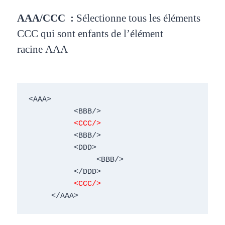
AAA/CCC :
Sélectionne tous les éléments
CCC
qui sont enfants de l’élément
racine
AAA
<AAA> 

          <BBB/> 

<CCC/>
          <BBB/> 

          <DDD> 

               <BBB/> 

          </DDD> 

<CCC/>
     </AAA> 