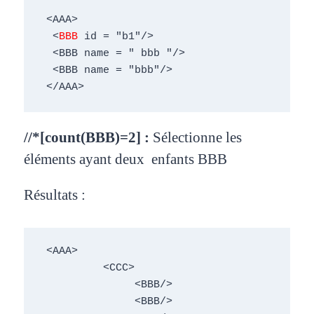
 <AAA> 

  <
BBB
 id = "b1"/>  

  <BBB name = " bbb "/> 

  <BBB name = "bbb"/> 

 </AAA>
//*[count(BBB)=2] :
Sélectionne les
éléments ayant deux
enfants BBB
Résultats :
 <AAA>  

          <CCC> 

               <BBB/>

               <BBB/>       