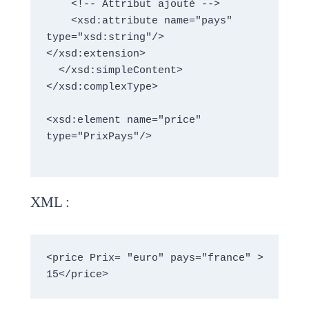
    <!-- Attribut ajouté -->

    <xsd:attribute name="pays" 
type="xsd:string"/> 
</xsd:extension> 

  </xsd:simpleContent> 

</xsd:complexType>

<xsd:element name="price" 
type="PrixPays"/>

XML :
<price Prix= "euro" pays="france" > 
15</price>  