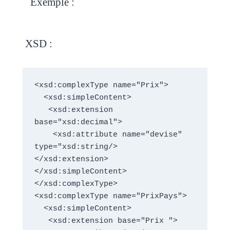
Exemple :
XSD :
<xsd:complexType name="Prix">  

  <xsd:simpleContent>

   <xsd:extension 
base="xsd:decimal">

    <xsd:attribute name="devise" 
type="xsd:string/>  
</xsd:extension>
</xsd:simpleContent>

</xsd:complexType>

<xsd:complexType name="PrixPays"> 

  <xsd:simpleContent>

   <xsd:extension base="Prix ">
