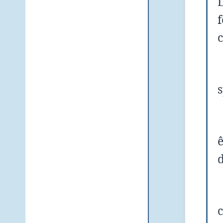
f
c
s
d
c