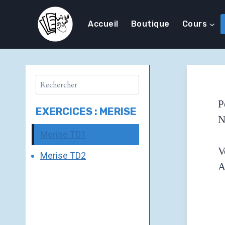
Accueil
Boutique
Cours
P
EXERCICES : MERISE
N
Merise TD1
V
Merise TD2
A