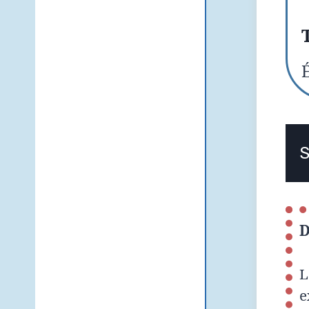
É
S
D
L
e