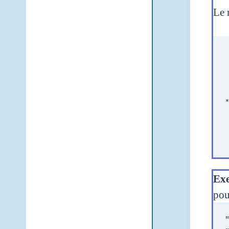
Le 
 
  
  *
 *     *
*
  *
  *
Exe
po
"