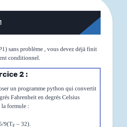
1
1) sans problème , vous devez déjà finit
ment conditionnel.
rcice 2 :
oser un programme python qui convertit
egrés Fahrenheit en degrés Celsius
n
la formule :
5/9(T
– 32).
F