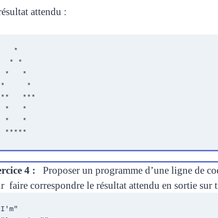
résultat attendu :
   *

 * *

   *



**   ***

   *

   *

rcice 4 :
Proposer un programme d’une ligne de code, 
ur
faire correspondre le résultat attendu en sortie sur t
I'm" 
