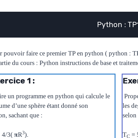
Python : TP
r pouvoir faire ce premier TP en python ( python : TP
artie du cours : Python instructions de base et traite
ercice 1 :
Exe
ire un programme en python qui calcule le
Prop
ume d’une sphère étant donné son
les d
on,
sachant que :
selo
3
 4/3(
π
R
).
T
= 
C