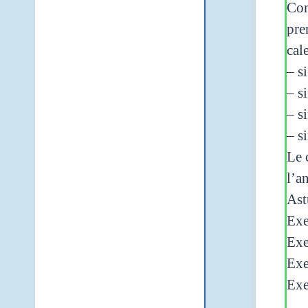
Com
pre
cal
– s
– s
– s
– s
Le 
l’a
Ast
Exe
Exe
Exe
Exe