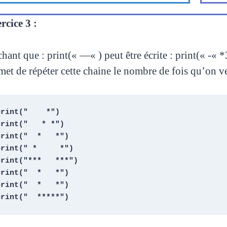
rcice 3 :
hant que : print(« —« ) peut être écrite : print(« -«
met de répéter cette chaine le nombre de fois qu’on 
print("    *")

print("   * *")

print("  *   *")

print(" *     *")

print("***   ***")

print("  *   *")

print("  *   *")

print("  *****")