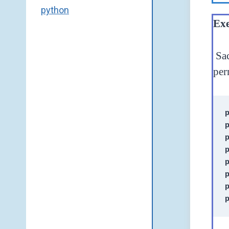
python
Exe
Sac
per