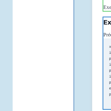
Exe
Ex
Pré
x
i
i
p
i
e