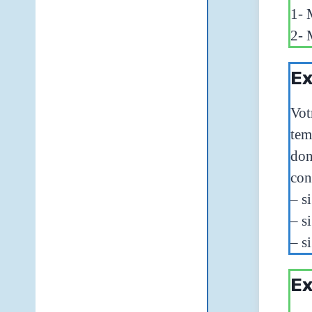
1- 
2- 
Ex
Vot
tem
don
con
– s
– s
– s
Ex