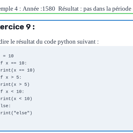
mple 4 :
Année :1580
Résultat :
pas dans la période
ercice 9 :
dire le résultat du code python suivant :
 = 10

f x == 10:

print(x == 10)

f x > 5:

rint(x > 5)

f x < 10:

print(x < 10)

lse:

print("else")
