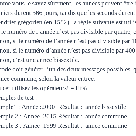
me vous le savez sûrement, les années peuvent être 
miers durent 366 jours, tandis que les seconds durent
endrier grégorien (en 1582), la règle suivante est util
i le numéro de l’année n’est pas divisible par quatre
inon, si le numéro de l’année n’est pas divisible par 1
inon, si le numéro d’année n’est pas divisible par 4
inon, c’est une année bissextile.
code doit générer l’un des deux messages possibles, q
nnée commune, selon la valeur entrée.
uce: utilisez les opérateurs! = Et%.
mples de test :
mple1 :
Année :2000
Résultat :
année bissextile
mple 2 :
Année :2015
Résultat :
année commune
mple 3 :
Année :1999
Résultat :
année commune