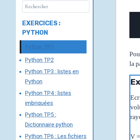
EXERCICES :
PYTHON
Python TP1
Pou
Python TP2
la p
Python TP3 : listes en
Ex
Python
Python TP4 : listes
Ecr
imbriquées
vol
Python TP5 :
ray
Dictionnaire python
Python TP6 : Les fichiers
V =