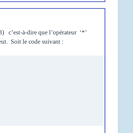
 *3) c’est-à-dire que l’opérateur
‘*’
veut.
Soit le code suivant :