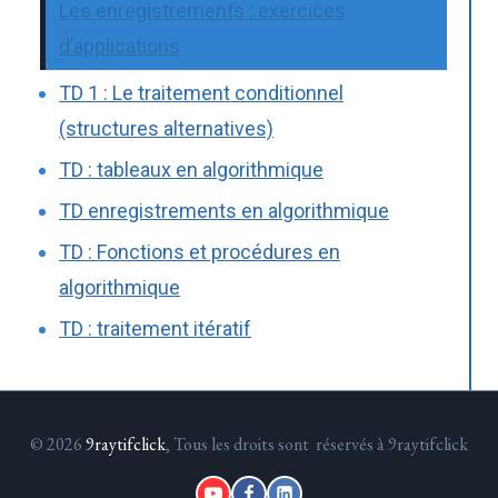
Les enregistrements : exercices
d’applications
TD 1 : Le traitement conditionnel
(structures alternatives)
TD : tableaux en algorithmique
TD enregistrements en algorithmique
TD : Fonctions et procédures en
algorithmique
TD : traitement itératif
© 2026
9raytifclick
, Tous les droits sont réservés à 9raytifclick