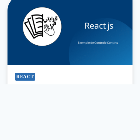
REACT
React js : Controle 1 V1
octobre 14, 2025
LIRE LA SUITE