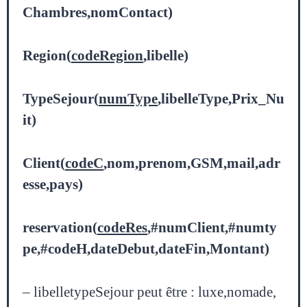
Chambres,nomContact)
Region(
codeRegion
,libelle)
TypeSejour(
numType
,libelleType,Prix_Nu
it)
Client(
codeC
,nom,prenom,GSM,mail,adr
esse,pays)
reservation(
codeRes
,#numClient,#numty
pe,#codeH,dateDebut,dateFin,Montant)
– libelletypeSejour peut être : luxe,nomade,