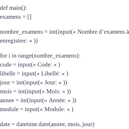
def main():
examens = []
nombre_examens = int(input(« Nombre d’examens à
enregistrer: « ))
for i in range(nombre_examens):
code = input(« Code: « )
libelle = input(« Libellé: « )
jour = int(input(« Jour: « ))
mois = int(input(« Mois: « ))
annee = int(input(« Année: « ))
module = input(« Module: « )
date = datetime.date(annee, mois, jour)