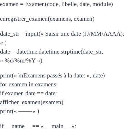
examen = Examen(code, libelle, date, module)
enregistrer_examen(examens, examen)
date_str = input(« Saisir une date (JJ/MM/AAAA):
« )
date = datetime.datetime.strptime(date_str,
« %d/%m/%Y »)
print(« \nExamens passés à la date: », date)
for examen in examens:
if examen.date == date:
afficher_examen(examen)
print(« ——-« )
if __name__ == « __main__ »: