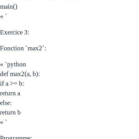
main()
« `
Exercice 3:
Fonction `max2`:
« `python
def max2(a, b):
if a >= b:
return a
else:
return b
« `
Programme: