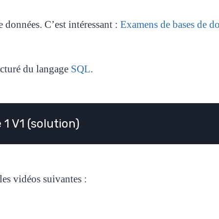
 données. C’est intéressant :
Examens de bases de d
ucturé du langage
SQL
.
 1 V1 (solution)
es vidéos suivantes :