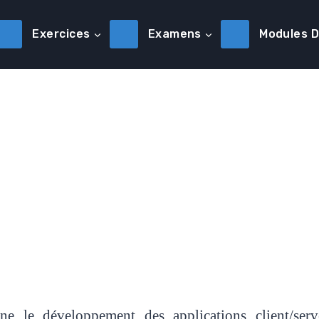
Exercices
Examens
Modules 
 le développement des applications client/serve