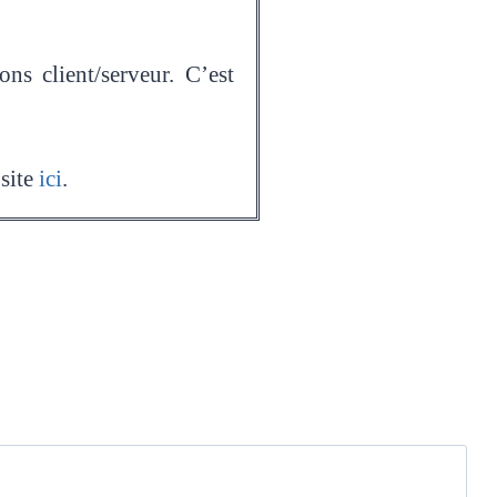
ns client/serveur. C’est
 site
ici
.